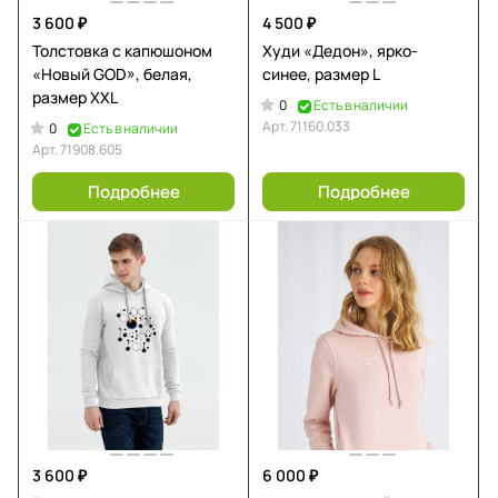
3 600 ₽
4 500 ₽
Толстовка с капюшоном
Худи «Дедон», ярко-
«Новый GOD», белая,
синее, размер L
размер XXL
0
Есть в наличии
Арт.
71160.033
0
Есть в наличии
Арт.
71908.605
Подробнее
Подробнее
3 600 ₽
6 000 ₽