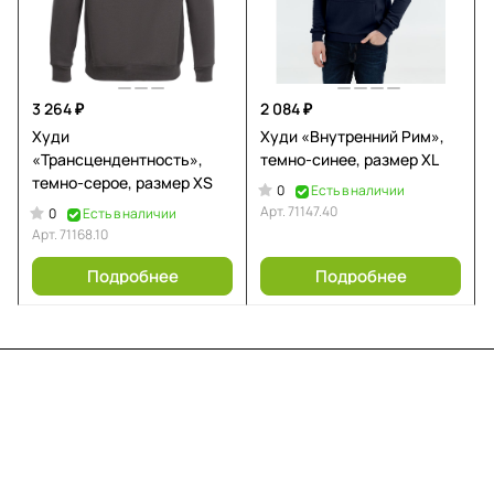
3 264 ₽
2 084 ₽
Худи
Худи «Внутренний Рим»,
«Трансцендентность»,
темно-синее, размер XL
темно-серое, размер XS
0
Есть в наличии
Арт.
71147.40
0
Есть в наличии
Арт.
71168.10
Подробнее
Подробнее
Меню
Компания
Информация