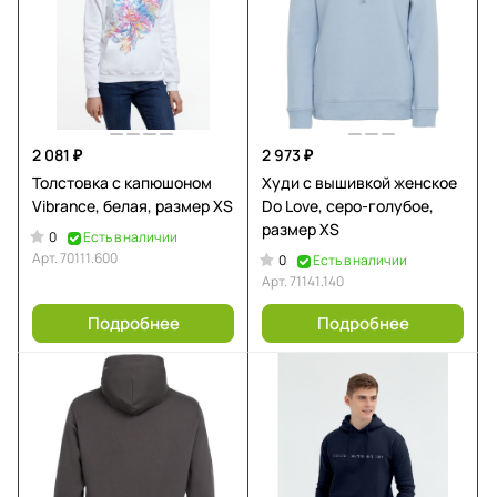
2 081 ₽
2 973 ₽
Толстовка с капюшоном
Худи с вышивкой женское
Vibrance, белая, размер XS
Do Love, серо-голубое,
размер XS
0
Есть в наличии
Арт.
70111.600
0
Есть в наличии
Арт.
71141.140
Подробнее
Подробнее