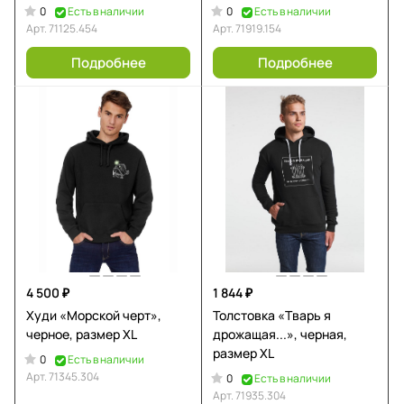
0
0
Есть в наличии
Есть в наличии
Арт.
71125.454
Арт.
71919.154
Подробнее
Подробнее
4 500 ₽
1 844 ₽
Худи «Морской черт»,
Толстовка «Тварь я
черное, размер XL
дрожащая...», черная,
размер XL
0
Есть в наличии
Арт.
71345.304
0
Есть в наличии
Арт.
71935.304