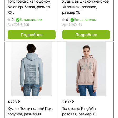
Толстовка с капюшоном
Худи с вышивкой женское
No drugs, белая, размер
«Крошка», розовое,
XXL
размер XL
0
0
Есть в наличии
Есть в наличии
Арт.
70313.605
Арт.
71140.154
Подробнее
Подробнее
4 726 ₽
2 617 ₽
Худи «Почти полный Пи»,
Толстовка Ping Win,
голубое, размер XL
розовая, размер XL