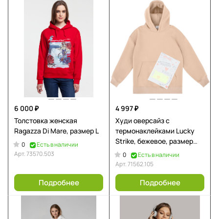
6 000 ₽
4 997 ₽
Толстовка женская
Худи оверсайз с
Ragazza Di Mare, размер L
термонаклейками Lucky
Strike, бежевое, размер
0
Есть в наличии
ХL/ХХL
Арт.
73570.503
0
Есть в наличии
Арт.
71562.105
Подробнее
Подробнее