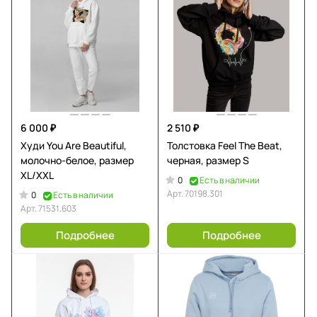
6 000 ₽
2 510 ₽
Худи You Are Beautiful,
Толстовка Feel The Beat,
молочно-белое, размер
черная, размер S
XL/XXL
0
Есть в наличии
Арт.
70198.301
0
Есть в наличии
Арт.
71531.603
Подробнее
Подробнее