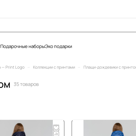
у
Подарочные наборы
Эко подарки
–
–
— Print Logo
Коллекции с принтами
Плащи-дождевики с принто
ом
35 товаров