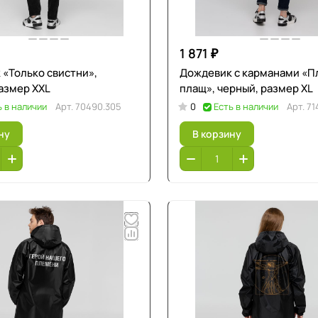
1 871 ₽
«Только свистни»,
Дождевик с карманами «П
азмер XXL
плащ», черный, размер XL
ь в наличии
Арт.
70490.305
0
Есть в наличии
Арт.
71
ну
В корзину