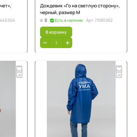
чет»,
Дождевик «Го на светлую сторону»,
черный, размер M
442.504
0
Есть в наличии
Арт.
71091.062
В корзину