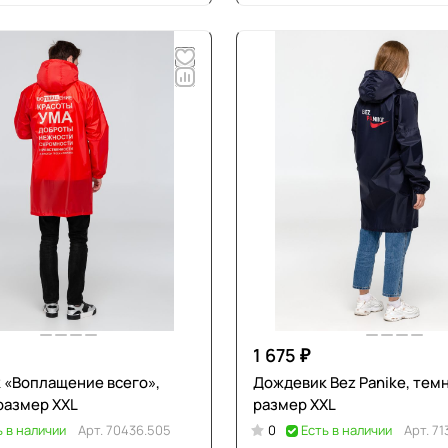
1 675 ₽
 «Воплащение всего»,
Дождевик Bez Panike, тем
размер XXL
размер XXL
ь в наличии
Арт.
70436.505
0
Есть в наличии
Арт.
71