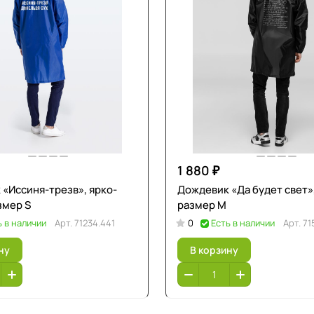
1 880 ₽
«Иссиня-трезв», ярко-
Дождевик «Да будет свет»
змер S
размер M
ь в наличии
Арт.
71234.441
0
Есть в наличии
Арт.
71
ну
В корзину