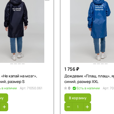
1 756 ₽
«Не капай на мозг»,
Дождевик «Плащ, плащ», я
ий, размер S
синий, размер XXL
ь в наличии
Арт.
71050.061
0
Есть в наличии
Арт.
70
ну
В корзину