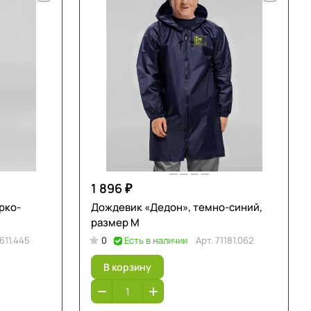
1 896 ₽
рко-
Дождевик «Дедон», темно-синий,
размер M
611.445
0
Есть в наличии
Арт.
71181.062
В корзину