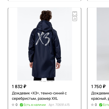
1 832 ₽
1 750 ₽
Дождевик «ХЗ», темно-синий с
Дождевик
серебристым, размер XXL
красный, 
0
Есть в наличии
Арт.
70691.415
0
Ест