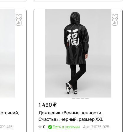
1 490 ₽
но-синий,
Дождевик «Вечные ценности.
Счастье», черный, размер XXL
309.415
0
Есть в наличии
Арт.
71075.025