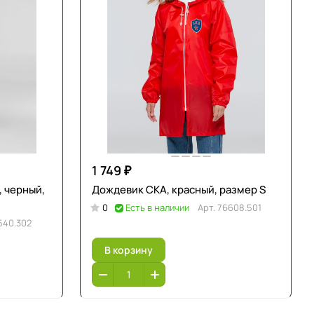
1 749 ₽
, черный,
Дождевик СКА, красный, размер S
0
Есть в наличии
Арт.
76608.501
540.302
В корзину