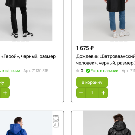
1 675 ₽
«Герой», черный, размер
Дождевик «Ветровеански
человек», черный, размер
ь в наличии
Арт.
71130.315
0
Есть в наличии
Арт.
71
ну
В корзину