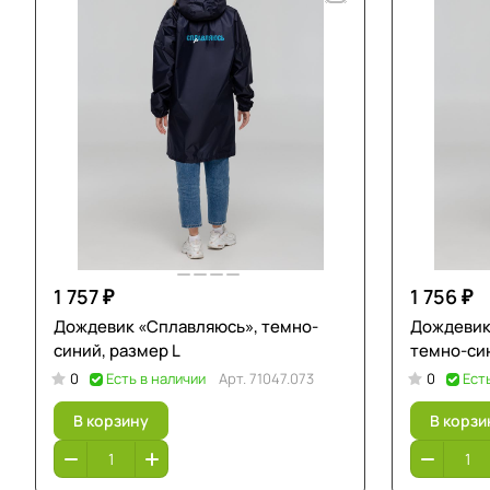
1 757 ₽
1 756 ₽
Дождевик «Сплавляюсь», темно-
Дождевик 
синий, размер L
темно-син
0
Есть в наличии
Арт.
71047.073
0
Ест
В корзину
В корзи