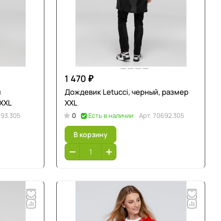
1 470 ₽
й
Дождевик Letucci, черный, размер
 XXL
XXL
193.305
0
Есть в наличии
Арт.
70692.305
В корзину