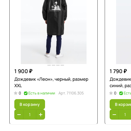
1 900 ₽
1 790 ₽
Дождевик «Леон», черный, размер
Дождевик 
XXL
синий, ра
0
Есть в наличии
Арт.
71106.305
0
Ест
В корзину
В корзи