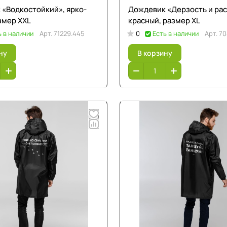
 «Водкостойкий», ярко-
Дождевик «Дерзость и рас
змер XXL
красный, размер XL
ь в наличии
Арт.
71229.445
0
Есть в наличии
Арт.
70
ну
В корзину