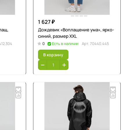
1 627 ₽
лащ,
Дождевик «Воплащение ума», ярко-
синий, размер XXL
412.304
0
Есть в наличии
Арт.
70440.445
В корзину