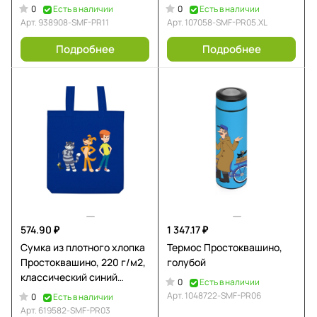
0
0
Есть в наличии
Есть в наличии
Арт.
938908-SMF-PR11
Арт.
107058-SMF-PR05.XL
Подробнее
Подробнее
574.90 ₽
1 347.17 ₽
Сумка из плотного хлопка
Термос Простоквашино,
Простоквашино, 220 г/м2,
голубой
классический синий
0
Есть в наличии
2386C
Арт.
1048722-SMF-PR06
0
Есть в наличии
Арт.
619582-SMF-PR03