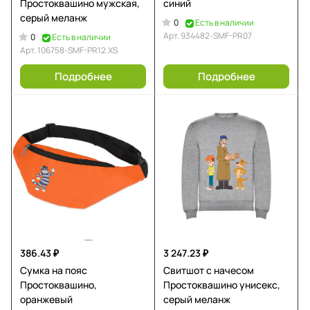
Простоквашино мужская,
синий
серый меланж
0
Есть в наличии
Арт.
934482-SMF-PR07
0
Есть в наличии
Арт.
106758-SMF-PR12.XS
Подробнее
Подробнее
386.43 ₽
3 247.23 ₽
Сумка на пояс
Свитшот с начесом
Простоквашино,
Простоквашино унисекс,
оранжевый
серый меланж