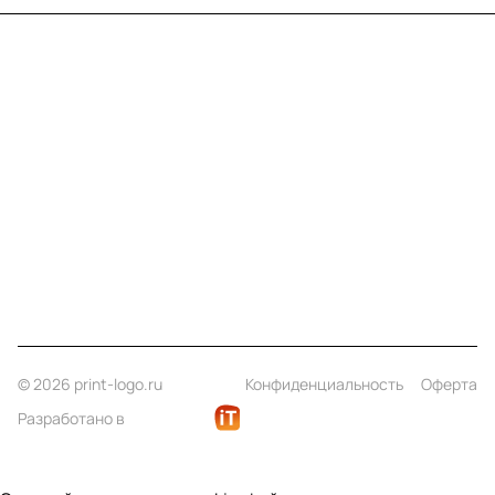
Меню
Компания
Информация
Помощь
Контакты
+7 (812) 922 21 33
info@print-logo.ru
© 2026 print-logo.ru
Конфиденциальность
Оферта
Разработано в