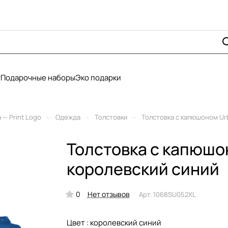
у
Подарочные наборы
Эко подарки
–
–
–
— Print Logo
Одежда
Толстовки
Толстовка с капюшоном Ur
Толстовка с капюшо
королевский синий
0
Нет отзывов
Арт.
1068SU052XL
Цвет :
королевский синий