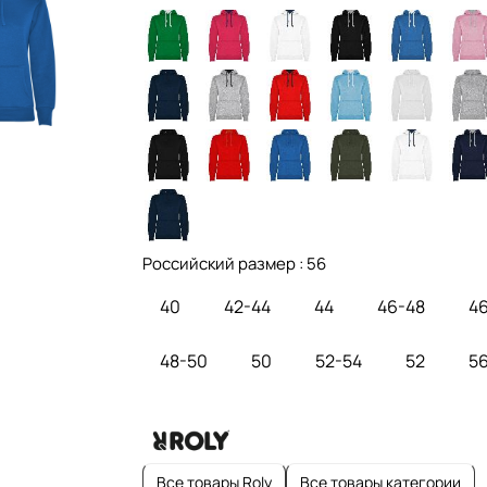
Российский размер :
56
40
42-44
44
46-48
4
48-50
50
52-54
52
5
Все товары Roly
Все товары категории