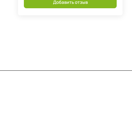
Добавить отзыв
Контакты
+7 (812) 922 21 33
info@print-logo.ru