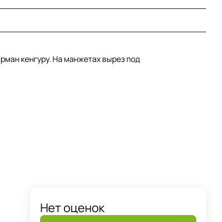
арман кенгуру. На манжетах вырез под
Нет оценок