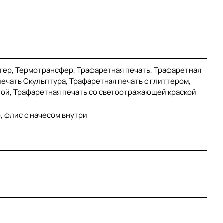
тер, Термотрансфер, Трафаретная печать, Трафаретная
ечать Скульптура, Трафаретная печать с глиттером,
гой, Трафаретная печать со светоотражающей краской
, флис с начесом внутри