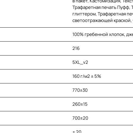
в пакет, Кастомизация, Тек
Трафаретная печать Пуфф, 
глиттером, Трафаретная печ
светоотражающей краской,
100% гребенной хлопок, дж
216
5XL_v2
160 г/м2 ± 5%
770±30
260±15
700±20
± 20