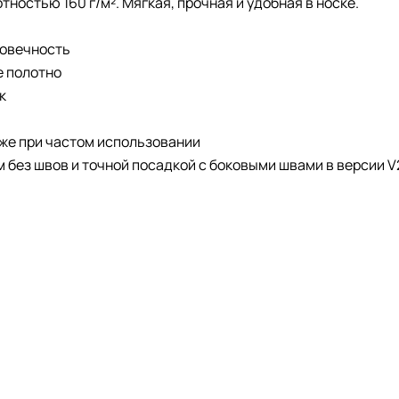
ностью 160 г/м². Мягкая, прочная и удобная в носке.
говечность
е полотно
к
аже при частом использовании
 без швов и точной посадкой с боковыми швами в версии V