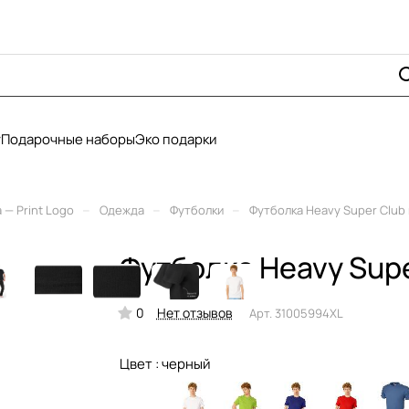
у
Подарочные наборы
Эко подарки
–
–
–
— Print Logo
Одежда
Футболки
Футболка Heavy Super Club
Футболка Heavy Supe
0
Нет отзывов
Арт.
31005994XL
Цвет :
черный