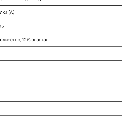
лки (A)
ть
олиэстер, 12% эластан