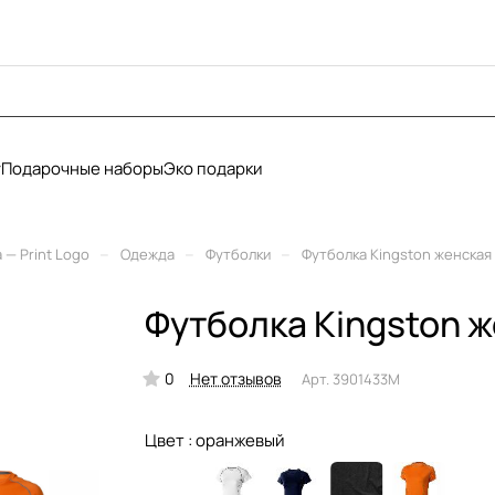
у
Подарочные наборы
Эко подарки
–
–
–
— Print Logo
Одежда
Футболки
Футболка Kingston женская
Футболка Kingston 
0
Нет отзывов
Арт.
3901433M
Цвет :
оранжевый