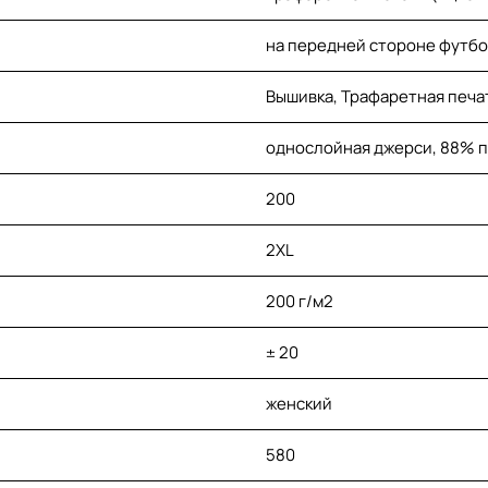
на передней стороне футбо
Вышивка, Трафаретная печа
однослойная джерси, 88% п
200
2XL
200 г/м2
± 20
женский
580