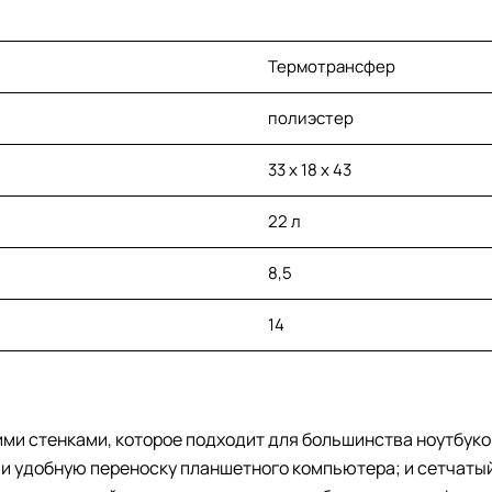
Термотрансфер
полиэстер
33 х 18 х 43
22 л
8,5
14
ми стенками, которое подходит для большинства ноутбуков 
и удобную переноску планшетного компьютера; и сетчатый