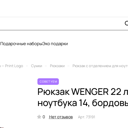
у
Подарочные наборы
Эко подарки
–
–
–
— Print Logo
Сумки
Рюкзаки
Рюкзак с отделением для ноут
СОВЕТУЕМ
Рюкзак WENGER 22 л
ноутбука 14, бордов
0
Нет отзывов
Арт.
73191