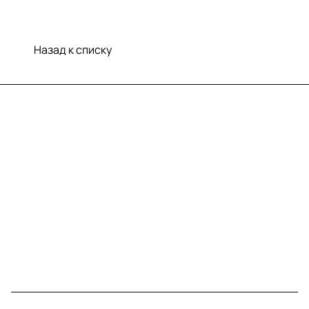
Назад к списку
Меню
Компания
Информация
Помощь
Контакты
+7 (812) 922 21 33
info@print-logo.ru