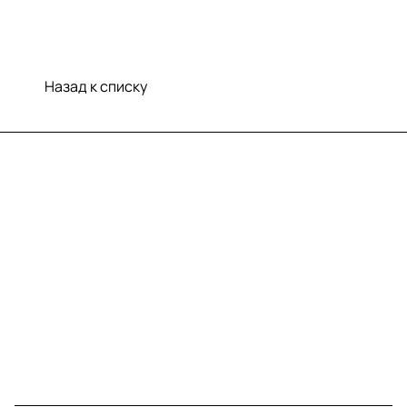
Назад к списку
Меню
Компания
Информация
Помощь
Контакты
+7 (812) 922 21 33
info@print-logo.ru