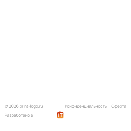
Меню
Компания
Информация
Помощь
Контакты
+7 (812) 922 21 33
info@print-logo.ru
© 2026 print-logo.ru
Конфиденциальность
Оферта
Разработано в