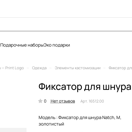
у
Подарочные наборы
Эко подарки
–
–
–
— Print Logo
Одежда
Элементы кастомизации
Фиксатор дл
Фиксатор для шнура
0
Нет отзывов
Арт.
16512.00
Модель :
Фиксатор для шнура Natch, M,
золотистый