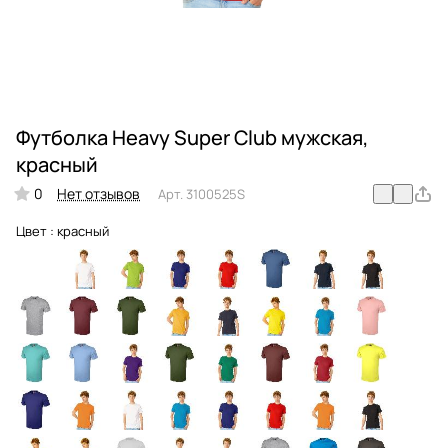
Футболка Heavy Super Club мужская,
красный
0
Нет отзывов
Арт.
3100525S
Цвет :
красный