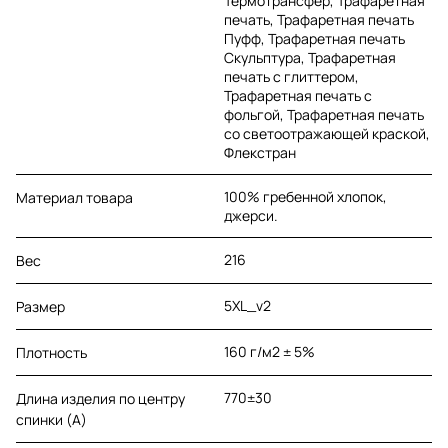
Термотрансфер, Трафаретная
печать, Трафаретная печать
Пуфф, Трафаретная печать
Скульптура, Трафаретная
печать с глиттером,
Трафаретная печать с
фольгой, Трафаретная печать
со светоотражающей краской,
Флекстран
100% гребенной хлопок,
Материал товара
джерси.
216
Вес
5XL_v2
Размер
160 г/м2 ± 5%
Плотность
770±30
Длина изделия по центру
спинки (A)