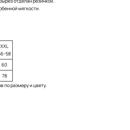
Вырез отделан резинкой.
обенной мягкости.
XXL
56-58
60
78
 по размеру и цвету.