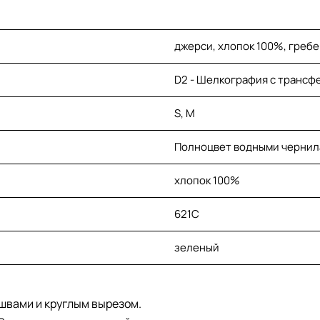
джерси, хлопок 100%, гребе
D2 - Шелкография с трансферо
S, M
Полноцвет водными черни
хлопок 100%
621C
зеленый
швами и круглым вырезом.