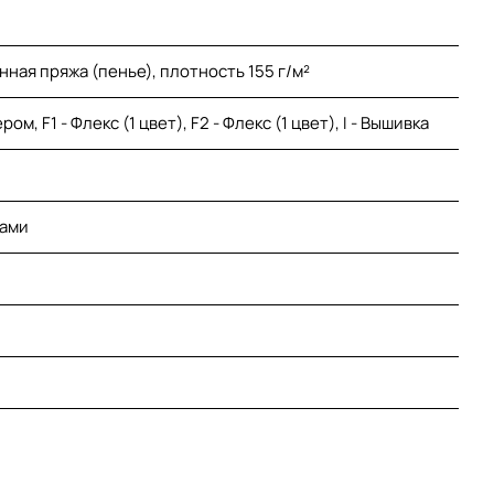
нная пряжа (пенье), плотность 155 г/м²
м, F1 - Флекс (1 цвет), F2 - Флекс (1 цвет), I - Вышивка
лами