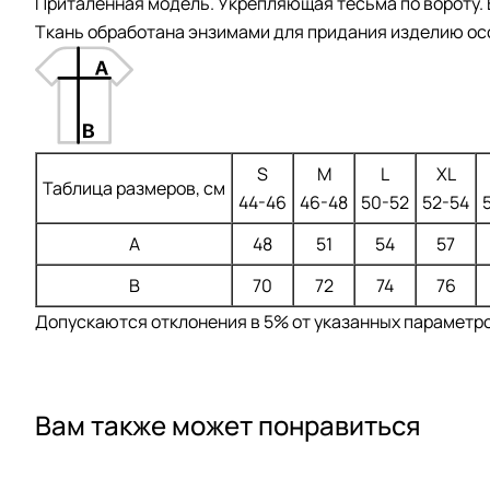
Приталенная модель. Укрепляющая тесьма по вороту. 
Ткань обработана энзимами для придания изделию ос
S
M
L
XL
Таблица размеров, см
44-46
46-48
50-52
52-54
A
48
51
54
57
B
70
72
74
76
Допускаются отклонения в 5% от указанных параметров
Вам также может понравиться