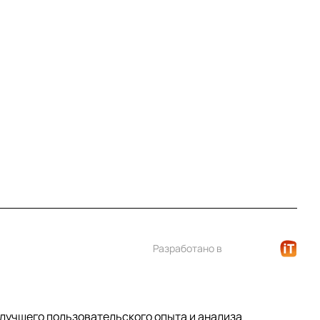
Контакты
+7 (812) 922 21 33
info@print-logo.ru
Разработано в
 лучшего пользовательского опыта и анализа