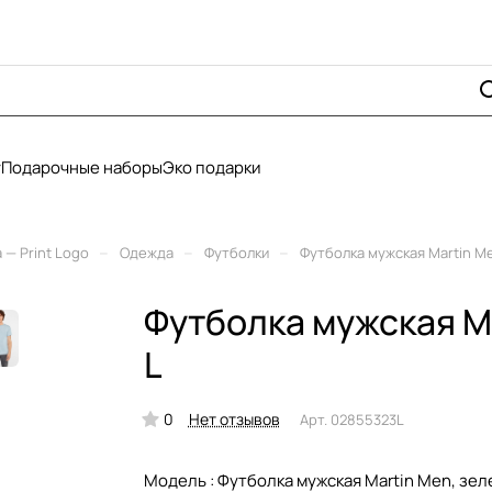
у
Подарочные наборы
Эко подарки
–
–
–
— Print Logo
Одежда
Футболки
Футболка мужская Martin M
Футболка мужская Ma
L
0
Нет отзывов
Арт.
02855323L
Модель :
Футболка мужская Martin Men, зел