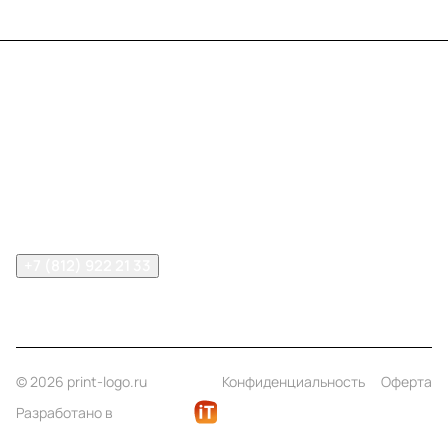
Меню
Компания
Информация
Помощь
Контакты
+7 (812) 922 21 33
info@print-logo.ru
© 2026 print-logo.ru
Конфиденциальность
Оферта
Разработано в