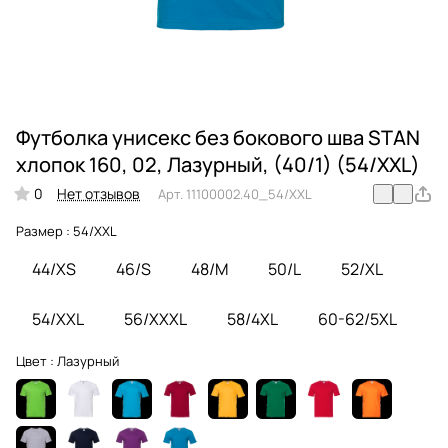
Футболка унисекс без бокового шва STAN
хлопок 160, 02, Лазурный, (40/1) (54/XXL)
0
Нет отзывов
Арт.
11100002.40_54/XXL
Размер :
54/XXL
44/XS
46/S
48/M
50/L
52/XL
54/XXL
56/XXXL
58/4XL
60-62/5XL
Цвет :
Лазурный