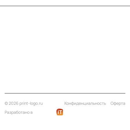
Меню
Компания
Информация
Помощь
Контакты
+7 (812) 922 21 33
info@print-logo.ru
© 2026 print-logo.ru
Конфиденциальность
Оферта
Разработано в