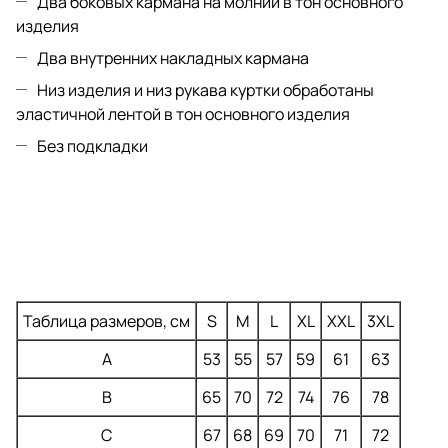
Два боковых кармана на молнии в тон основного
изделия
Два внутренних накладных кармана
Низ изделия и низ рукава куртки обработаны
эластичной лентой в тон основного изделия
Без подкладки
Таблица размеров, см
S
M
L
XL
XXL
3XL
A
53
55
57
59
61
63
B
65
70
72
74
76
78
C
67
68
69
70
71
72